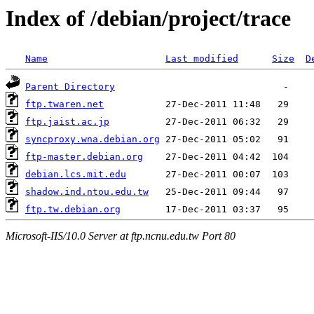
Index of /debian/project/trace
Name
Last modified
Size
D
Parent Directory
ftp.twaren.net
ftp.jaist.ac.jp
syncproxy.wna.debian.org
ftp-master.debian.org
debian.lcs.mit.edu
shadow.ind.ntou.edu.tw
ftp.tw.debian.org
Microsoft-IIS/10.0 Server at ftp.ncnu.edu.tw Port 80