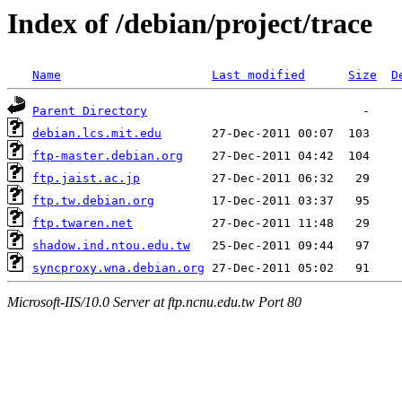
Index of /debian/project/trace
Name
Last modified
Size
D
Parent Directory
debian.lcs.mit.edu
ftp-master.debian.org
ftp.jaist.ac.jp
ftp.tw.debian.org
ftp.twaren.net
shadow.ind.ntou.edu.tw
syncproxy.wna.debian.org
Microsoft-IIS/10.0 Server at ftp.ncnu.edu.tw Port 80