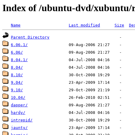
Index of /ubuntu-dvd/xubuntu/r
Name
Last modified
Size
De
Parent Directory
6.06.1/
6.06/
8.04.1/
8.04/
8.10/
9.04/
9.10/
10.04/
dapper/
hardy/
intrepid/
jaunty/