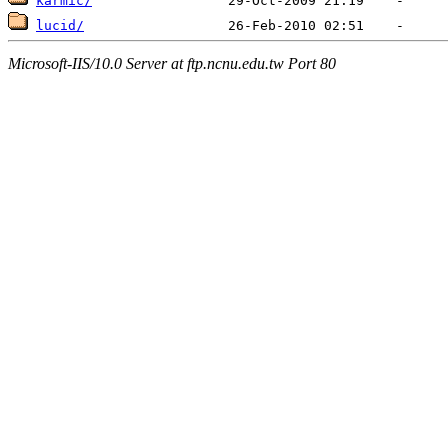
karmic/
lucid/
Microsoft-IIS/10.0 Server at ftp.ncnu.edu.tw Port 80