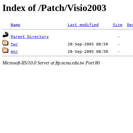
Index of /Patch/Visio2003
Name
Last modified
Size
De
Parent Directory
tw/
en/
Microsoft-IIS/10.0 Server at ftp.ncnu.edu.tw Port 80