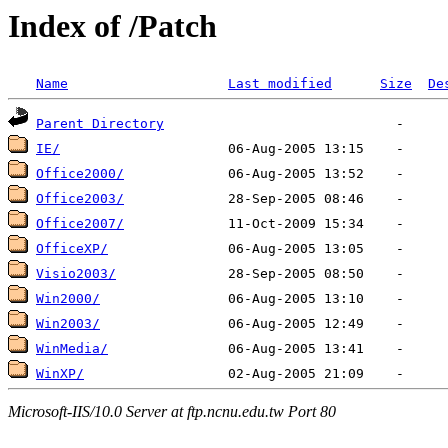
Index of /Patch
Name
Last modified
Size
De
Parent Directory
IE/
Office2000/
Office2003/
Office2007/
OfficeXP/
Visio2003/
Win2000/
Win2003/
WinMedia/
WinXP/
Microsoft-IIS/10.0 Server at ftp.ncnu.edu.tw Port 80