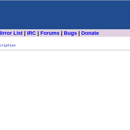
irror List
|
IRC
|
Forums
|
Bugs
|
Donate
cription