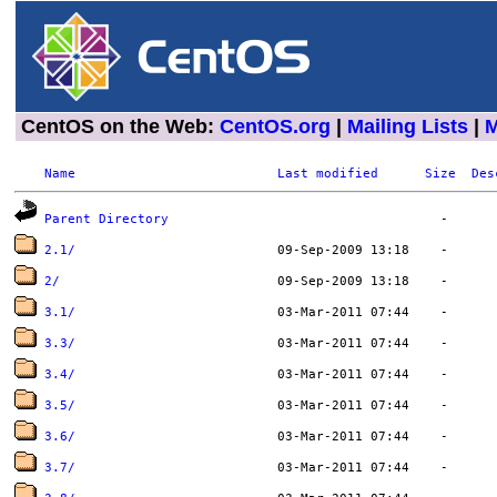
CentOS on the Web:
CentOS.org
|
Mailing Lists
|
M
Name
Last modified
Size
Des
Parent Directory
2.1/
2/
3.1/
3.3/
3.4/
3.5/
3.6/
3.7/