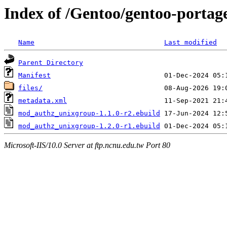
Index of /Gentoo/gentoo-port
Name
Last modified
Parent Directory
Manifest
files/
metadata.xml
mod_authz_unixgroup-1.1.0-r2.ebuild
mod_authz_unixgroup-1.2.0-r1.ebuild
Microsoft-IIS/10.0 Server at ftp.ncnu.edu.tw Port 80