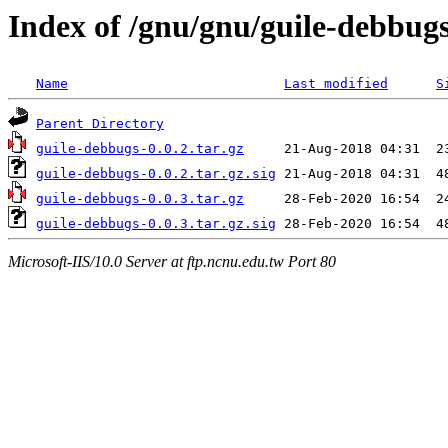
Index of /gnu/gnu/guile-debbug
Name
Last modified
S
Parent Directory
guile-debbugs-0.0.2.tar.gz
guile-debbugs-0.0.2.tar.gz.sig
guile-debbugs-0.0.3.tar.gz
guile-debbugs-0.0.3.tar.gz.sig
Microsoft-IIS/10.0 Server at ftp.ncnu.edu.tw Port 80