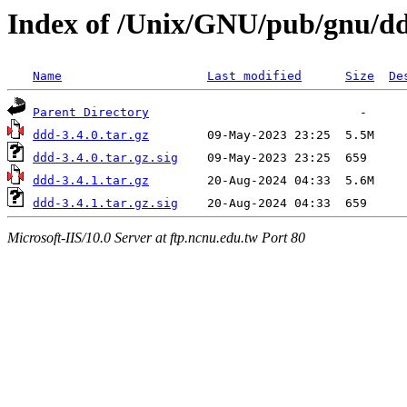
Index of /Unix/GNU/pub/gnu/d
Name
Last modified
Size
De
Parent Directory
ddd-3.4.0.tar.gz
ddd-3.4.0.tar.gz.sig
ddd-3.4.1.tar.gz
ddd-3.4.1.tar.gz.sig
Microsoft-IIS/10.0 Server at ftp.ncnu.edu.tw Port 80