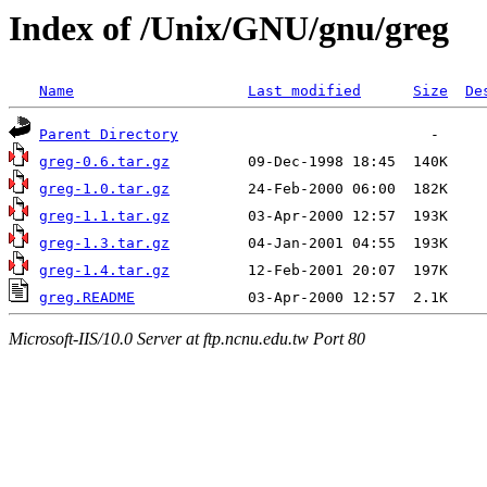
Index of /Unix/GNU/gnu/greg
Name
Last modified
Size
De
Parent Directory
greg-0.6.tar.gz
greg-1.0.tar.gz
greg-1.1.tar.gz
greg-1.3.tar.gz
greg-1.4.tar.gz
greg.README
Microsoft-IIS/10.0 Server at ftp.ncnu.edu.tw Port 80