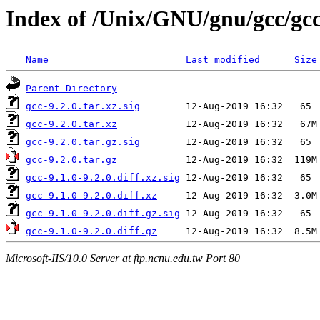
Index of /Unix/GNU/gnu/gcc/gcc
Name
Last modified
Size
Parent Directory
gcc-9.2.0.tar.xz.sig
gcc-9.2.0.tar.xz
gcc-9.2.0.tar.gz.sig
gcc-9.2.0.tar.gz
gcc-9.1.0-9.2.0.diff.xz.sig
gcc-9.1.0-9.2.0.diff.xz
gcc-9.1.0-9.2.0.diff.gz.sig
gcc-9.1.0-9.2.0.diff.gz
Microsoft-IIS/10.0 Server at ftp.ncnu.edu.tw Port 80