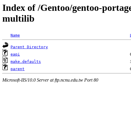
Index of /Gentoo/gentoo-portage
multilib
Name
Parent Directory
eapi
make.defaults
parent
Microsoft-IIS/10.0 Server at ftp.ncnu.edu.tw Port 80