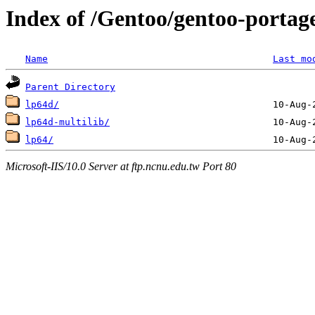
Index of /Gentoo/gentoo-portage
Name
Last mo
Parent Directory
lp64d/
lp64d-multilib/
lp64/
Microsoft-IIS/10.0 Server at ftp.ncnu.edu.tw Port 80