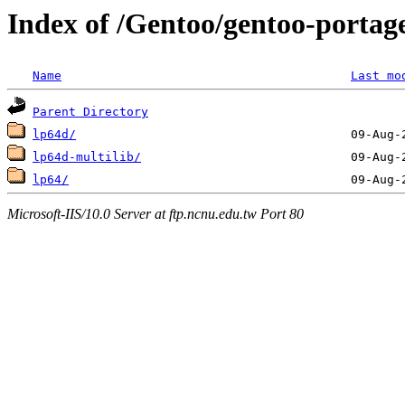
Index of /Gentoo/gentoo-portage
Name
Last mo
Parent Directory
lp64d/
lp64d-multilib/
lp64/
Microsoft-IIS/10.0 Server at ftp.ncnu.edu.tw Port 80