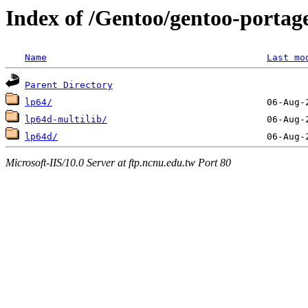
Index of /Gentoo/gentoo-portage
Name
Last mo
Parent Directory
lp64/
lp64d-multilib/
lp64d/
Microsoft-IIS/10.0 Server at ftp.ncnu.edu.tw Port 80