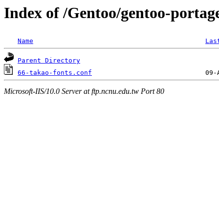
Index of /Gentoo/gentoo-portage
Name
Las
Parent Directory
66-takao-fonts.conf
Microsoft-IIS/10.0 Server at ftp.ncnu.edu.tw Port 80