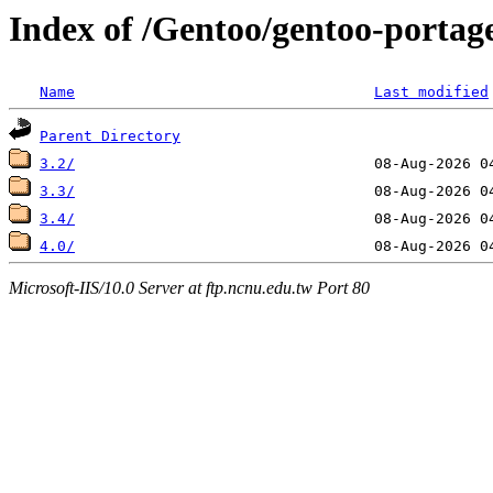
Index of /Gentoo/gentoo-portage
Name
Last modified
Parent Directory
3.2/
3.3/
3.4/
4.0/
Microsoft-IIS/10.0 Server at ftp.ncnu.edu.tw Port 80