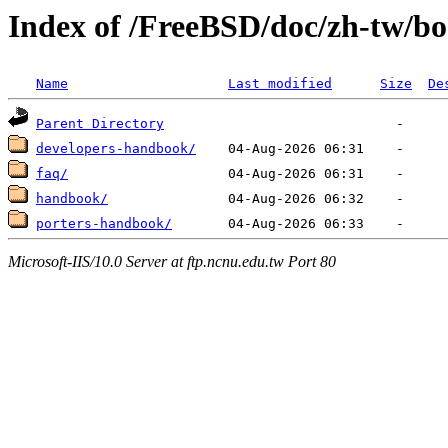
Index of /FreeBSD/doc/zh-tw/b
Name
Last modified
Size
De
Parent Directory
developers-handbook/
faq/
handbook/
porters-handbook/
Microsoft-IIS/10.0 Server at ftp.ncnu.edu.tw Port 80