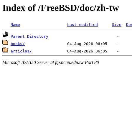
Index of /FreeBSD/doc/zh-tw
Name
Last modified
Size
De
Parent Directory
books/
articles/
Microsoft-IIS/10.0 Server at ftp.ncnu.edu.tw Port 80