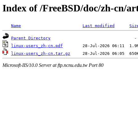
Index of /FreeBSD/doc/zh-cn/art
Name
Last modified
Siz
Parent Directory
linux-users_zh-cn.pdf
linux-users_zh-cn.tar.gz
Microsoft-IIS/10.0 Server at ftp.ncnu.edu.tw Port 80