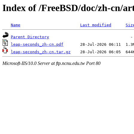
Index of /FreeBSD/doc/zh-cn/art
Name
Last modified
Siz
Parent Directory
leap-seconds_zh-cn.pdf
leap-seconds_zh-cn.tar.gz
Microsoft-IIS/10.0 Server at ftp.ncnu.edu.tw Port 80